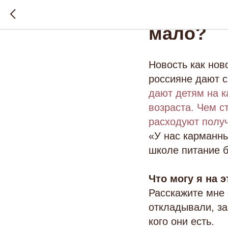
620 руб
мало?
Новость как нов
россияне дают с
дают детям на к
возраста. Чем с
расходуют полу
«У нас карманны
школе питание 
Что могу я на 
Расскажите мне 
откладывали, за
кого они есть.