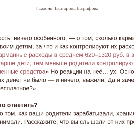
лей в неделю — это мног
Психолог Екатерина Евграфова
ость, ничего особенного, — о том, сколько кар
воим детям, за что и как контролируют их расхо
арманные расходы в среднем 620–1320 руб. в 
тарше дети, тем меньше родители контролируют
ченные средства
» Но реакции на неё… ух. Осн
х денег не было — и ничего, выжили. Да и заче
бесплатное?».
это ответить?
о том, как ваши родители зарабатывали, хранил
нимали. Расскажите, что вы слышали от них про