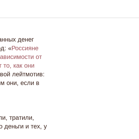
о или
манных денег
д: «
Россияне
зависимости от
 то, как они
овой лейтмотив:
м они, если в
и, тратили,
 деньги и тех, у