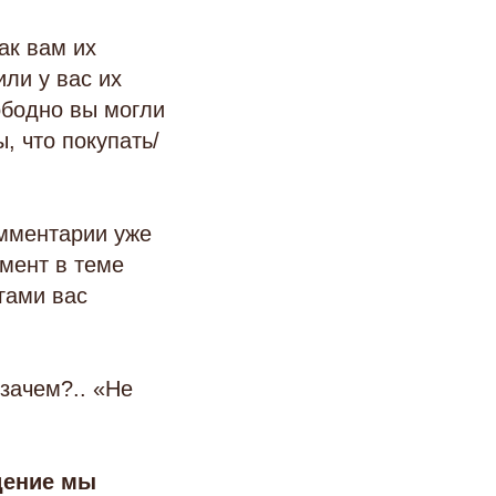
ак вам их
или у вас их
ободно вы могли
, что покупать/
омментарии уже
мент в теме
гами вас
 зачем?.. «Не
дение мы