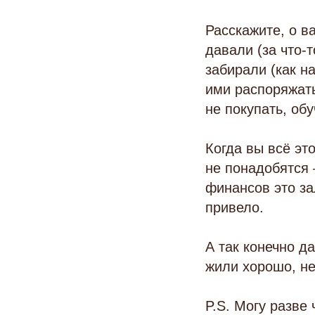
Расскажите, о в
давали (за что-
забирали (как н
ими распоряжать
не покупать, об
Когда вы всё эт
не понадобятся 
финансов это за
привело.
А так конечно д
жили хорошо, не
P.S. Могу разве 