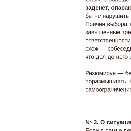
заденет, опаса
бы не нарушить 
Причин выбора т
завышенные треб
ответственности 
схож — собеседн
что дел до него
Резюмируя — бес
поразмышлять, н
самоограничение
№ 3. О ситуаци
Если в семье ве