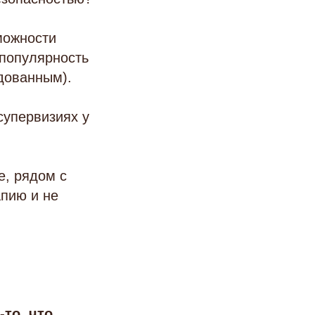
зможности
 популярность
дованным).
 супервизиях у
е, рядом с
пию и не
-то, что