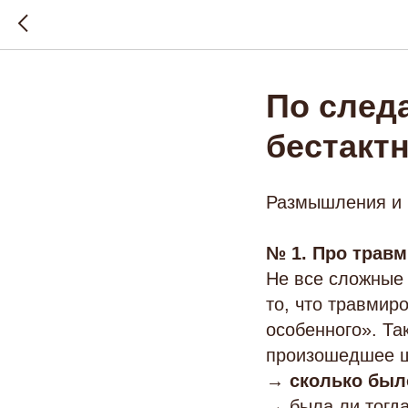
По след
бестакт
Размышления и 
№ 1. Про трав
Не все сложные
то, что травмир
особенного». Та
произошедшее ш
→
сколько был
→ была ли тогд