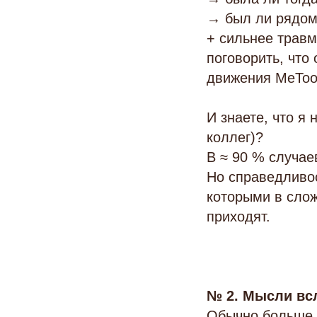
→ был ли рядо
+ сильнее травм
поговорить, что
движения MeToo 
И знаете, что я 
коллег)?
В ≈ 90 % случа
Но справедливос
которыми в сло
приходят.
№ 2. Мысли всл
Обычно больше