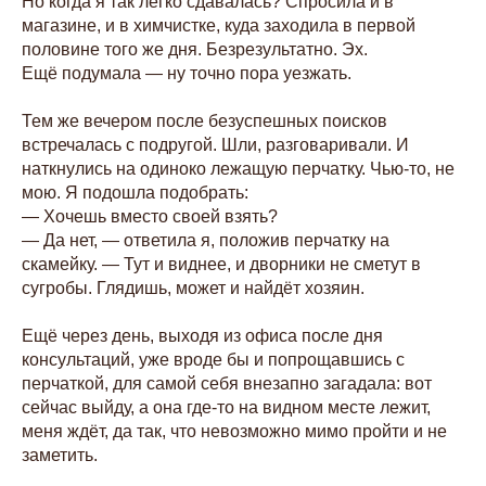
Но когда я так легко сдавалась? Спросила и в
магазине, и в химчистке, куда заходила в первой
половине того же дня. Безрезультатно. Эх.
Ещё подумала — ну точно пора уезжать.
Тем же вечером после безуспешных поисков
встречалась с подругой. Шли, разговаривали. И
наткнулись на одиноко лежащую перчатку. Чью-то, не
мою. Я подошла подобрать:
— Хочешь вместо своей взять?
— Да нет, — ответила я, положив перчатку на
скамейку. — Тут и виднее, и дворники не сметут в
сугробы. Глядишь, может и найдёт хозяин.
Ещё через день, выходя из офиса после дня
консультаций, уже вроде бы и попрощавшись с
перчаткой, для самой себя внезапно загадала: вот
сейчас выйду, а она где-то на видном месте лежит,
меня ждёт, да так, что невозможно мимо пройти и не
заметить.